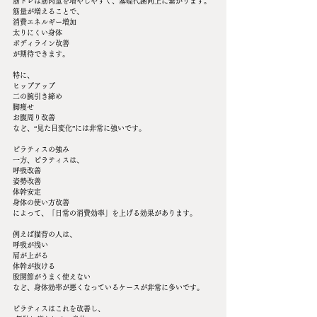
筋トレは筋肉量を増やしやすく、基礎代謝向上に繋がります。
筋量が増えることで、
消費エネルギー増加
太りにくい身体
ボディライン改善
が期待できます。
特に、
ヒップアップ
二の腕引き締め
脚痩せ
お腹周り改善
など、“見た目変化”には非常に強いです。
ピラティスの強み
一方、ピラティスは、
呼吸改善
姿勢改善
体幹安定
身体の使い方改善
によって、「日常の消費効率」を上げる効果があります。
例えば猫背の人は、
呼吸が浅い
肩が上がる
体幹が抜ける
股関節がうまく使えない
など、身体効率が悪くなっているケースが非常に多いです。
ピラティスはこれを改善し、