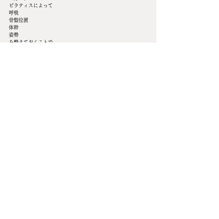
ピラティスによって
呼吸
骨盤位置
体幹
姿勢
を整えておくことで、
筋トレ効率も大きく向上します。
こんな人はピラティスがおすすめ
運動初心者
肩こり腰痛がある
猫背・反り腰が気になる
姿勢改善したい
身体が硬い
呼吸が浅い
女性らしいラインを作りたい
こんな人は筋トレがおすすめ
筋肉を大きくしたい
基礎代謝を上げたい
見た目を大きく変えたい
ヒップアップしたい
スポーツパフォーマンス向上
ダイエットを加速させたい
まとめ
筋トレとピラティスは、
「どちらが上か」
ではなく、
“目的によって役割が違う”