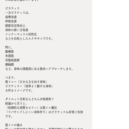
ピラティス
一方ピラティスは、
姿勢改善
呼吸改善
関節安定性向上
身体の使い方改善
インナーマッスル活性化
などを目的としたエクササイズです。
特に、
腹横筋
多裂筋
骨盤底筋群
横隔膜
など、身体の深層部にある筋肉へアプローチします。
つまり、
筋トレ＝「大きな力を出す身体」
ピラティス＝「効率よく動ける身体」
を作るイメージです。
ダイエット目的ならどちらが効果的？
結論から言うと、
「短期的な消費カロリー」は筋トレ優位
「リバウンドしにくい身体作り」はピラティスも非常に有効
です。
筋トレの強み