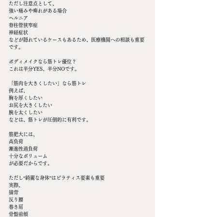
ただし注意点として、
強い痛みや痺れがある場合
ヘルニア
脊柱管狭窄症
神経症状
などが隠れているケースもあるため、医療機関への相談も重要
です。
ボディメイクなら筋トレ優位？
これは半分YES、半分NOです。
「筋肉を大きくしたい」なら筋トレ
例えば、
胸を厚くしたい
お尻を大きくしたい
腕を太くしたい
などは、筋トレが圧倒的に有利です。
筋肥大には、
高負荷
漸進性過負荷
十分なボリューム
が必要だからです。
ただし“綺麗な身体”はピラティス要素も重要
実際、
猫背
反り腰
巻き肩
骨盤前傾