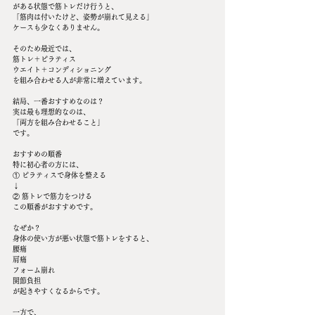
がある状態で筋トレだけ行うと、
「筋肉は付いたけど、姿勢が崩れて見える」
ケースも少なくありません。
そのため最近では、
筋トレ＋ピラティス
ウエイト＋コンディショニング
を組み合わせる人が非常に増えています。
結局、一番おすすめなのは？
実は最も理想的なのは、
「両方を組み合わせること」
です。
おすすめの順番
特に初心者の方には、
① ピラティスで身体を整える
↓
② 筋トレで筋力をつける
この順番がおすすめです。
なぜか？
身体の使い方が悪い状態で筋トレをすると、
腰痛
肩痛
フォーム崩れ
関節負担
が起きやすくなるからです。
一方で、