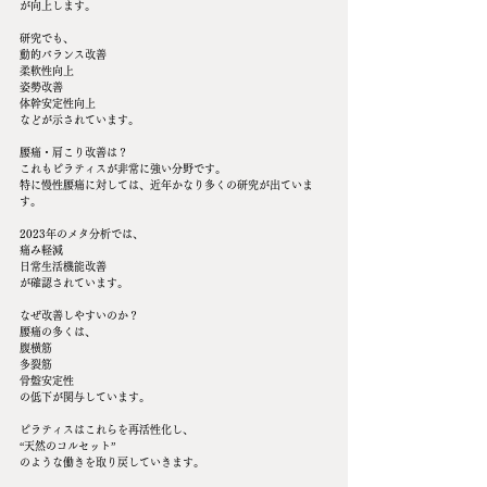
が向上します。
研究でも、
動的バランス改善
柔軟性向上
姿勢改善
体幹安定性向上
などが示されています。
腰痛・肩こり改善は？
これもピラティスが非常に強い分野です。
特に慢性腰痛に対しては、近年かなり多くの研究が出ていま
す。
2023年のメタ分析では、
痛み軽減
日常生活機能改善
が確認されています。
なぜ改善しやすいのか？
腰痛の多くは、
腹横筋
多裂筋
骨盤安定性
の低下が関与しています。
ピラティスはこれらを再活性化し、
“天然のコルセット”
のような働きを取り戻していきます。