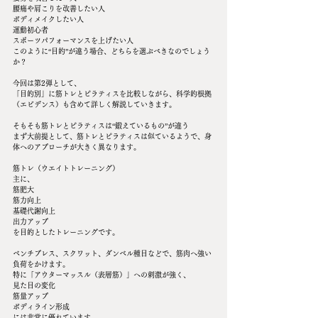
腰痛や肩こりを改善したい人
ボディメイクしたい人
運動初心者
スポーツパフォーマンスを上げたい人
このように“目的”が違う場合、どちらを選ぶべきなのでしょう
か？
今回は第2弾として、
「目的別」に筋トレとピラティスを比較しながら、科学的根拠
（エビデンス）も含めて詳しく解説していきます。
そもそも筋トレとピラティスは“鍛えているもの”が違う
まず大前提として、筋トレとピラティスは似ているようで、身
体へのアプローチが大きく異なります。
筋トレ（ウエイトトレーニング）
主に、
筋肥大
筋力向上
基礎代謝向上
出力アップ
を目的としたトレーニングです。
ベンチプレス、スクワット、ダンベル種目などで、筋肉へ強い
負荷をかけます。
特に「アウターマッスル（表層筋）」への刺激が強く、
見た目の変化
筋量アップ
ボディライン形成
には非常に優れています。