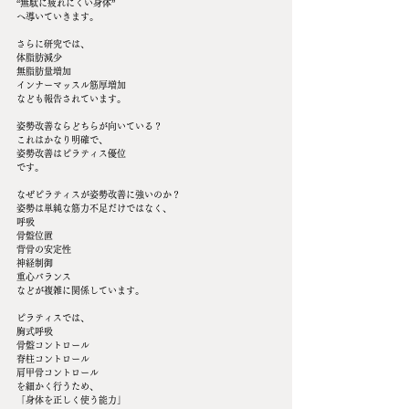
“無駄に疲れにくい身体”
へ導いていきます。
さらに研究では、
体脂肪減少
無脂肪量増加
インナーマッスル筋厚増加
なども報告されています。
姿勢改善ならどちらが向いている？
これはかなり明確で、
姿勢改善はピラティス優位
です。
なぜピラティスが姿勢改善に強いのか？
姿勢は単純な筋力不足だけではなく、
呼吸
骨盤位置
背骨の安定性
神経制御
重心バランス
などが複雑に関係しています。
ピラティスでは、
胸式呼吸
骨盤コントロール
脊柱コントロール
肩甲骨コントロール
を細かく行うため、
「身体を正しく使う能力」