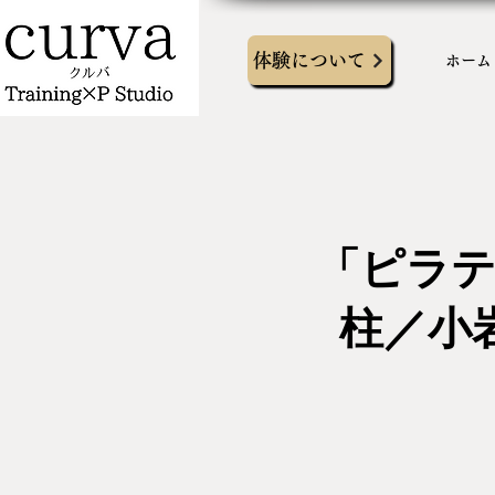
体験について
ホーム
「ピラ
柱／小