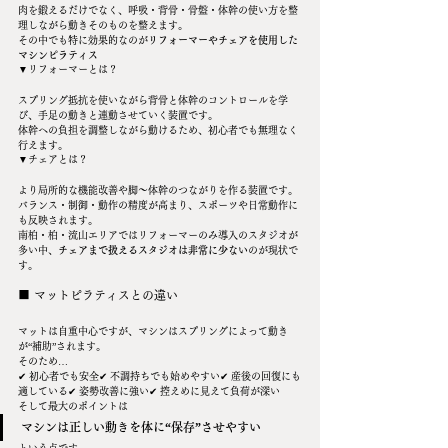
肉を鍛えるだけでなく、呼吸・背骨・骨盤・体幹の使い方を整
理しながら動きそのものを整えます。
その中でも特に効果的なのが
リフォーマーやチェアを使用した
マシンピラティス
▼リフォーマーとは？
スプリング抵抗を使いながら背骨と体幹のコントロールを学
び、手足の動きと連動させていく装置です。
体幹への負担を調整しながら動けるため、初心者でも無理なく
行えます。
▼チェアとは？
より局所的な機能改善や脚〜体幹のつながりを作る装置です。
バランス・制御・動作の精度が高まり、スポーツや日常動作に
も反映されます。
南柏・柏・流山エリアではリフォーマーのみ導入のスタジオが
多い中、
チェアまで扱えるスタジオは非常に少ない
のが現状で
す。
■ マットピラティスとの違い
マットは自重中心ですが、マシンはスプリングによって動き
が“補助”されます。
そのため…
✔ 初心者でも安全✔ 不調持ちでも始めやすい✔ 産後の回復にも
適している✔ 姿勢改善に強い✔ 控えめに見えて負荷が深い
そして最大のポイントは
マシンは正しい動きを体に“保存”させやすい
という点です。