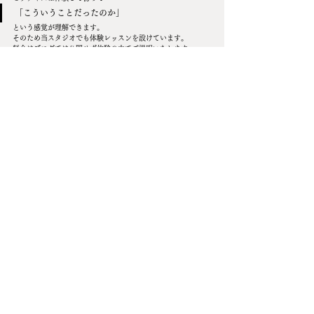
「こういうことだったのか」
という感覚が理解できます。
そのため当スタジオでも体験レッスンを設けています。
料金はブログでは公開せず体験の中でご説明いたします。
これは価格比較ではなく
理解と納得で決めていただくため
で
す。
■ LINEで相談も可能
いきなり体験ではなくLINEでの相談だけでも問題ありませ
ん。
不調や姿勢の悩みなどもお気軽にお送りください。
完全個室のため人目を気にせずスタートできます。
初心者・不調あり・産後・男性いずれも問題ありません。
■ FAQ（よくある質問）
Q：どのくらいで変化が出ますか？A：個人差がありますが、
多くの方が3〜10回で体感の変化が出ます。
Q：痛みがあってもできますか？A：急性期でなければ可能な
場合が多いです。
Q：男性も可能ですか？A：可能です（実際に利用されていま
す）
Q：年齢層は？A：20代〜60代まで幅広く通われています。
Q：運動経験ゼロでも大丈夫？A：問題ありません。
■ 最後に — 体は整うと変わります