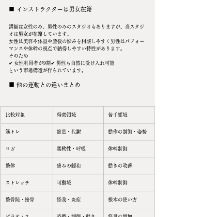
■ インストラクターは男女在籍
講師は女性のみ、男性のみのスタジオもありますが、当スタジ
オは
男女が在籍
しています。
女性は美容や体型や産後の悩みを相談しやすく男性はパフォー
マンスや体幹の視点で納得しやすい特性があります。
そのため
✔ 女性利用者が9割✔ 男性も自然に受け入れ可能
という市場構造が作られています。
■ 他の運動との違いまとめ
比較対象
得意領域
苦手領域
筋トレ
筋量・代謝
動作の制御・姿勢
ヨガ
柔軟性・呼吸
体幹制御
整体
痛みの緩和
動きの改善
ストレッチ
可動域
体幹制御
整骨院・接骨
怪我・炎症
根本の使い方
ピラティス
姿勢・制御・動き
筋量の増加