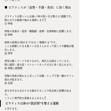
■ ピラティスが「姿勢・不調・美容」に効く理由
ピラティスは筋トレとは違い“体の使い方を整える”運動です。
特に以下の領域で強みを発揮します👇
① 呼吸
呼吸の改善は・肋骨・横隔膜・姿勢・自律神経に影響します。
② 体幹
体幹の役割は“固める”ではなく“制御する”です。
ここを誤解したまま筋トレを行うとかえって肩こりや腰痛が悪
化します。
③ 背骨
背骨は動くパーツでありながら、現代人は固まっています。
特に猫背・巻き肩・ストレートネックの方に多く見られます。
④ 骨盤と股関節
骨盤の角度が崩れるとぽっこりお腹・ヒップ下垂・脚のライン
崩れが起きます。
⑤ 足部
歩き方や立ち方のクセを修正することで体全体に影響が出ま
す。
こうした専門的な要素をまとめると👇
ピラティスは体の“設計図”を整える運動
と言えます。