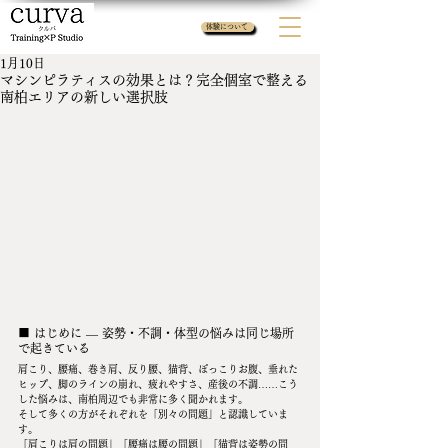
体験について
1月10日
マシンピラティスの効果とは？完全個室で整える
南柏エリアの新しい選択肢
■ はじめに — 姿勢・不調・体型の悩みは同じ場所
で起きている
肩こり、腰痛、巻き肩、反り腰、猫背、ぽっこりお腹、垂れた
ヒップ、脚のラインの崩れ、疲れやすさ、産後の不調……こう
した悩みは、南柏周辺でも非常に多く聞かれます。
そして多くの方がそれぞれを「別々の問題」と認識していま
す。
「肩こりは肩の問題」「腰痛は腰の問題」「猫背は姿勢の問