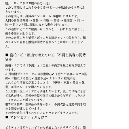
題」「ぽっこりはお腹の筋力不足」
しかし実際にはこれらの多くは“同じ一つの原因”から同時に起
きています。
その原因とは、
身体のコントロール（制御）のズレ
です。
人間の身体は呼吸 → 体幹 → 骨盤 → 背骨 → 股関節 → 肩 → 
膝 → 足という順に連動しながら動作を行います。
この連動のどこかが機能しなくなると、一部に負担が集まり、
痛みや崩れが起きます。
そのため肩こりと猫背とぽっこりお腹がセットで起きたり、脚
のラインの崩れと腰痛が同時に現れることは珍しくありませ
ん。
■ 南柏・柏・流山で増えている「不調と美容の同時
悩み」
南柏エリアでは「不調」と「美容」の両方を抱える方が増えて
います。
✔ 長時間デスクワーク✔ 車移動中心✔ 子育てや家事✔ スマホ姿
勢✔ 年齢による変化✔ 運動不足✔ ストレス✔ 睡眠不足
これらの生活要因が重なることで、「姿勢 × 不調 × 美容 × 体
型」が同じルートで崩れていきます。
これは柏・流山エリアにも共通しています。流山では特に子育
て世代が多く、産後の骨盤や体型の悩みからピラティスをスタ
ートされる方が増えています。
柏では医療系・整体系の店舗が多く、不調改善と運動の間を埋
める需要が拡大しています。
その中で近年注目されているのが
マシンピラティス
です。
■ マシンピラティスとは？
ピラティスは元々リハビリから発展したエクササイズです。筋