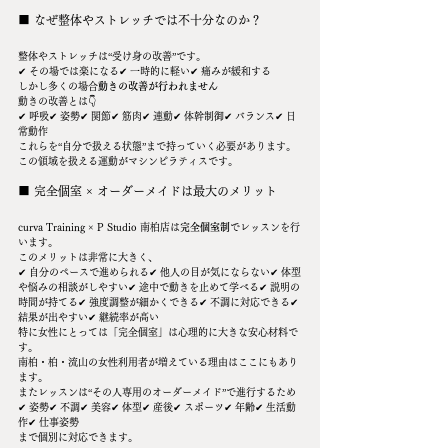
■ なぜ整体やストレッチでは不十分なのか？
整体やストレッチは“受け身の改善”です。
✔ その場では楽になる✔ 一時的に軽い✔ 痛みが緩和する
しかし多くの場合
動きの改善が行われません
動きの改善とは👇
✔ 呼吸✔ 姿勢✔ 関節✔ 筋肉✔ 連動✔ 体幹制御✔ バランス✔ 日
常動作
これらを“自分で扱える状態”まで持っていく必要があります。
この領域を扱える運動がマシンピラティスです。
■ 完全個室 × オーダーメイドは最大のメリット
curva Training × P Studio 南柏店は
完全個室制
でレッスンを行
います。
このメリットは非常に大きく、
✔ 自分のペースで進められる✔ 他人の目が気にならない✔ 体型
や悩みの相談がしやすい✔ 途中で動きを止めて学べる✔ 説明の
時間が持てる✔ 強度調整が細かくできる✔ 不調に対応できる✔ 
結果が出やすい✔ 継続率が高い
特に女性にとっては「完全個室」は心理的に大きな安心材料で
す。
南柏・柏・流山の女性利用者が増えている理由はここにもあり
ます。
またレッスンは“その人専用のオーダーメイド”で進行するため
✔ 姿勢✔ 不調✔ 美容✔ 体型✔ 産後✔ スポーツ✔ 年齢✔ 生活動
作✔ 仕事姿勢
まで個別に対応できます。