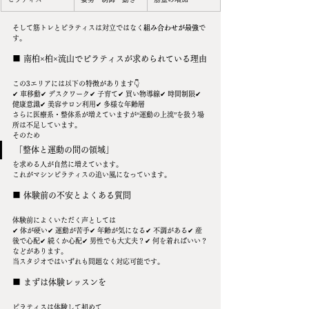
そして筋トレとピラティスは対立ではなく
組み合わせが最強
で
す。
■ 南柏×柏×流山でピラティスが求められている理由
この3エリアには以下の特徴があります👇
✔ 車移動✔ デスクワーク✔ 子育て✔ 買い物導線✔ 時間制限✔ 
健康意識✔ 美容サロン利用✔ 多様な年齢層
さらに医療系・整体系が増えていますが“運動の上流”を扱う場
所は不足しています。
そのため
「整体と運動の間の領域」
を求める人が自然に増えています。
これがマシンピラティスの追い風になっています。
■ 体験前の不安とよくある質問
体験前によくいただく声としては
✔ 体が硬い✔ 運動が苦手✔ 年齢が気になる✔ 不調がある✔ 産
後で心配✔ 続くか心配✔ 男性でも大丈夫？✔ 何を着ればいい？
などがあります。
当スタジオではいずれも問題なく対応可能です。
■ まずは体験レッスンを
ピラティスは体験して初めて