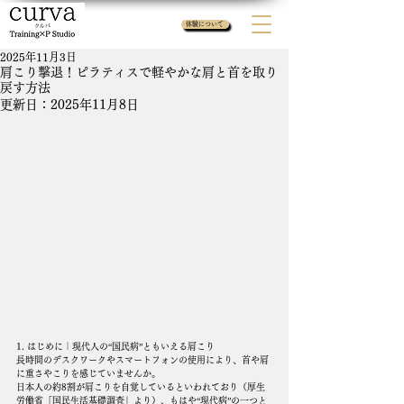
体験について
2025年11月3日
肩こり撃退！ピラティスで軽やかな肩と首を取り
戻す方法
更新日：
2025年11月8日
1. はじめに｜現代人の“国民病”ともいえる肩こり
長時間のデスクワークやスマートフォンの使用により、首や肩
に重さやこりを感じていませんか。
日本人の約8割が肩こりを自覚しているといわれており（厚生
労働省「国民生活基礎調査」より）、もはや“現代病”の一つと