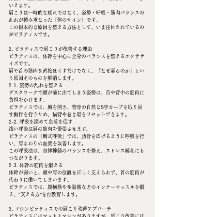
いえます。
肩こりは一時的な疲れではなく、姿勢・呼吸・筋肉バランスの
乱れが積み重なった「体のサイン」です。
この根本的な原因を整える方法として、いま注目されているの
がピラティスです。
2. ピラティスで肩こりが改善する理由
ピラティスは、体幹を中心に全身のバランスを整えるエクササ
イズです。
肩や首の筋肉を直接ほぐすだけでなく、「なぜ凝るのか」とい
う原因そのものを解消します。
2-1. 姿勢の乱れを整える
デスクワークで頭が前に出てしまう姿勢は、首や背中の筋肉に
負担をかけます。
ピラティスでは、胸を開き、背骨の自然なS字カーブを取り戻
す動作を行うため、猫背や巻き肩をリセットできます。
2-2. 呼吸を深めて血流を促す
浅い呼吸は肩の筋肉を緊張させます。
ピラティスの「胸式呼吸」では、肋骨を広げるように呼吸を行
い、肩まわりの血流を改善します。
この呼吸法は、自律神経のバランスを整え、ストレス緩和にも
つながります。
2-3. 体幹の筋肉を鍛える
体幹が弱いと、頭や肩の位置を正しく支えられず、首の筋肉が
代わりに働いてしまいます。
ピラティスでは、腹横筋や多裂筋などのインナーマッスルを鍛
え、“支える力”を再教育します。
3. マシンピラティスでの肩こり改善アプローチ
ピラティスにはマットとマシンがありますが、肩こり改善には