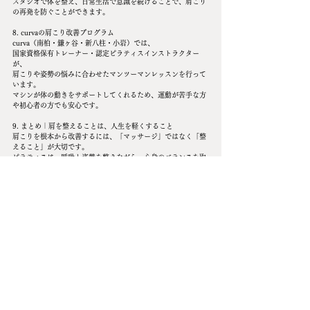
スタジオで体を整え、日常生活で意識を続けることで、肩こり
の再発を防ぐことができます。
8. curvaの肩こり改善プログラム
curva（南柏・鎌ヶ谷・新八柱・小岩）では、
国家資格保有トレーナー・認定ピラティスインストラクター
が、
肩こりや姿勢の悩みに合わせたマンツーマンレッスンを行って
います。
マシンが体の動きをサポートしてくれるため、運動が苦手な方
や初心者の方でも安心です。
9. まとめ｜肩を整えることは、人生を軽くすること
肩こりを根本から改善するには、「マッサージ」ではなく「整
えること」が大切です。
ピラティスは、呼吸と姿勢を整えながら、心身のバランスを取
り戻すエクササイズです。
軽く動くだけで、呼吸が深くなり、体と心の重さがスッと抜け
ていく感覚を味わえます。
「肩の軽さは、整えることから始まります。
curvaで、“肩こりリセット体験”をしてみませんか？」