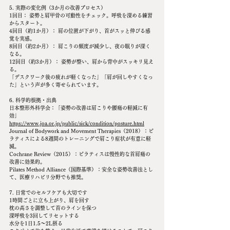
5. 実際の変化例（3か月の改善プロセス）
1回目： 姿勢と肩甲骨の可動性をチェック。呼吸を深める練習
からスタート。
4回目（約1か月）： 肩の位置が下がり、首がスッと伸びる感
覚を実感。
8回目（約2か月）： 肩こりの頻度が減少し、夜の眠りが深く
なる。
12回目（約3か月）： 姿勢が整い、肩から背中がスッキリ見え
る。
「デスクワーク後の疲れが軽くなった」「肩が回しやすくなっ
た」という声が多く寄せられています。
6. 科学的根拠・出典
日本整形外科学会：「姿勢の改善は肩こりや腰痛の軽減に有
効」
https://www.joa.or.jp/public/sick/condition/posture.html
Journal of Bodywork and Movement Therapies（2018）：ピ
ラティスによる8週間のトレーニングで肩こり症状が有意に軽
減。
Cochrane Review（2015）：ピラティスは慢性的な首肩痛の
改善に効果的。
Pilates Method Alliance（国際基準）：安全な姿勢改善法とし
て、医療リハビリ分野でも推奨。
7. 日常でのセルフケアも大切です
1時間ごとに立ち上がり、肩を回す
枕の高さを調整して首のラインを保つ
深呼吸を3回してリセットする
水分を1日1.5〜2L摂る