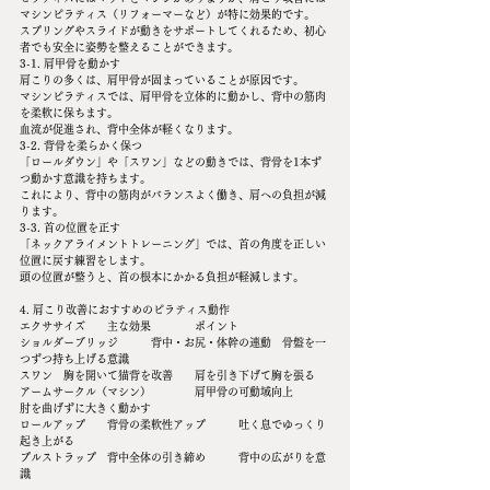
マシンピラティス（リフォーマーなど）が特に効果的です。
スプリングやスライドが動きをサポートしてくれるため、初心
者でも安全に姿勢を整えることができます。
3-1. 肩甲骨を動かす
肩こりの多くは、肩甲骨が固まっていることが原因です。
マシンピラティスでは、肩甲骨を立体的に動かし、背中の筋肉
を柔軟に保ちます。
血流が促進され、背中全体が軽くなります。
3-2. 背骨を柔らかく保つ
「ロールダウン」や「スワン」などの動きでは、背骨を1本ず
つ動かす意識を持ちます。
これにより、背中の筋肉がバランスよく働き、肩への負担が減
ります。
3-3. 首の位置を正す
「ネックアライメントトレーニング」では、首の角度を正しい
位置に戻す練習をします。
頭の位置が整うと、首の根本にかかる負担が軽減します。
4. 肩こり改善におすすめのピラティス動作
エクササイズ	主な効果	ポイント
ショルダーブリッジ	背中・お尻・体幹の連動	骨盤を一
つずつ持ち上げる意識
スワン	胸を開いて猫背を改善	肩を引き下げて胸を張る
アームサークル（マシン）	肩甲骨の可動域向上	
肘を曲げずに大きく動かす
ロールアップ	背骨の柔軟性アップ	吐く息でゆっくり
起き上がる
プルストラップ	背中全体の引き締め	背中の広がりを意
識